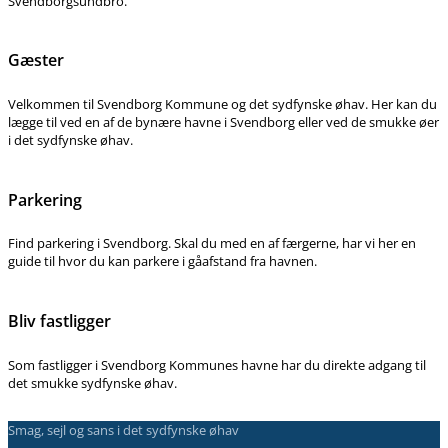
Svendborgsundbro.
Gæster
Velkommen til Svendborg Kommune og det sydfynske øhav. Her kan du
lægge til ved en af de bynære havne i Svendborg eller ved de smukke øer
i det sydfynske øhav.
Parkering
Find parkering i Svendborg. Skal du med en af færgerne, har vi her en
guide til hvor du kan parkere i gåafstand fra havnen.
Bliv fastligger
Som fastligger i Svendborg Kommunes havne har du direkte adgang til
det smukke sydfynske øhav.
Smag, sejl og sans i det sydfynske øhav