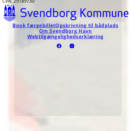
CVR. 29189730
Book færgebillet
Opskrivning til bådplads
Om Svendborg Havn
Webtilgængelighedserklæring