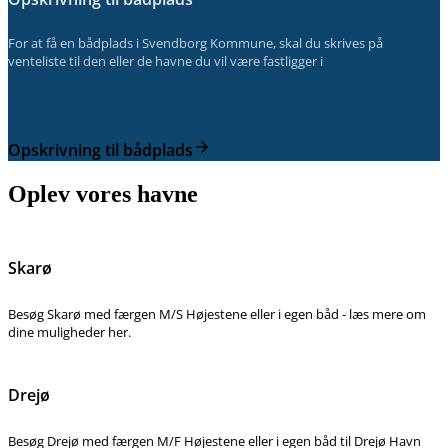
For at få en bådplads i Svendborg Kommune, skal du skrives på
venteliste til den eller de havne du vil være fastligger i
Opskrivning til bådplads
Oplev vores havne
Skarø
Besøg Skarø med færgen M/S Højestene eller i egen båd - læs mere om
dine muligheder her.
Drejø
Besøg Drejø med færgen M/F Højestene eller i egen båd til Drejø Havn