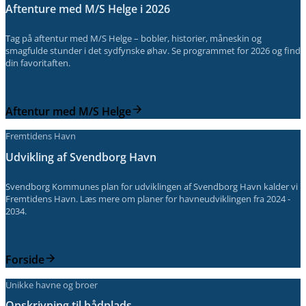
Aftenture med M/S Helge i 2026
Tag på aftentur med M/S Helge – bobler, historier, måneskin og
smagfulde stunder i det sydfynske øhav. Se programmet for 2026 og find
din favoritaften.
Aftentur med M/S Helge
Fremtidens Havn
Udvikling af Svendborg Havn
Svendborg Kommunes plan for udviklingen af Svendborg Havn kalder vi
Fremtidens Havn. Læs mere om planer for havneudviklingen fra 2024 -
2034.
Forside
Unikke havne og broer
Opskrivning til bådplads