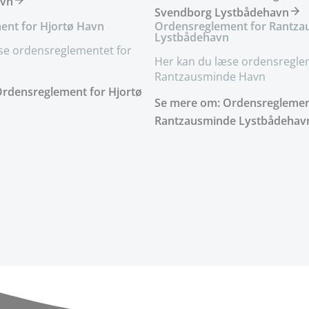
avn
Svendborg Lystbådehavn
ent for Hjortø Havn
Ordensreglement for Rantza
Lystbådehavn
se ordensreglementet for
Her kan du læse ordensregle
Rantzausminde Havn
rdensreglement for Hjortø
Se mere om: Ordensreglemen
Rantzausminde Lystbådehav