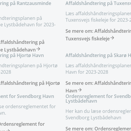
ering på Rantzausminde
Affaldshåndtering på Tuxensve
Læs affaldshåndteringsplane
ndteringsplanen på
Tuxensvejs fiskeleje for 2023
 Lystbådehavn for 2023-
Se mere om: Affaldshåndteri
Tuxensvejs fiskeleje
ffaldshåndtering på
e Lystbådehavn
ring på Hjortø Havn
Affaldshåndtering på Skarø 
ndteringsplanen på Hjortø
Læs affaldshåndteringsplane
-2028
Havn for 2023-2028
ffaldshåndtering på Hjortø
Se mere om: Affaldshåndteri
Havn
ent for Svendborg Havn
Ordensreglement for Svendb
Lystbådehavn
se ordensreglementet for
Her kan du læse ordensregle
vn.
Svendborg Lystbådehavn
Ordensreglement for
Se mere om: Ordensreglemen