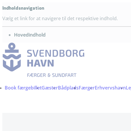
Indholdsnavigation
Vælg et link for at navigere til det respektive indhold.
gå til
Hovedindhold
Book færgebillet
Gæster
Bådplads
Færger
Erhvervshavn
Le