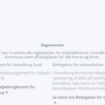
senest opdateret 25. november 202
Reglementer
 har vi samlet alle reglementer for lystbådehavne i Svend
Kommune samt affaldsplaner for alle havne og broer.
ent for Svendborg Sund
Betingelser for vinterpladser
ejladsreglement for sejlads i
I Svendborg Kommune tilbyde
nd.
opbevaring af både på land fo
lystsejlere. Læs mere om beti
ejladsreglement for
vinterpladser i Rantzausmind
nd
Se mere om: Betingelser for 