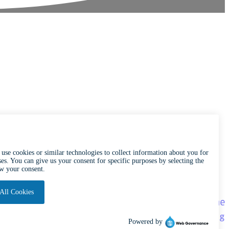
n.dk
g
Om Svendborg Havn
Webtilgængelighedserklæring