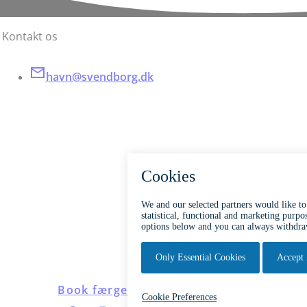
Kontakt os
havn@svendborg.dk
Find os
svendborghav
Jessens Mole 6
5700 Svendbor
CVR. 29189730
Book færgebillet
Opskrivning til bådplads