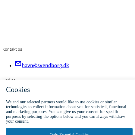
Kontakt os
havn@svendborg.dk
Find os
svendborghavn.dk
Jessens Mole 6
5700 Svendborg
CVR. 29189730