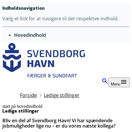
Indholdsnavigation
Vælg et link for at navigere til det respektive indhold.
gå til
Hovedindhold
Menu
Forside
Ledige stillinger
start på hovedindhold
senest opdateret 25. november 2025
Ledige stillinger
Bliv en del af Svendborg Havn! Vi har spændende
jobmuligheder lige nu – er du vores næste kollega?