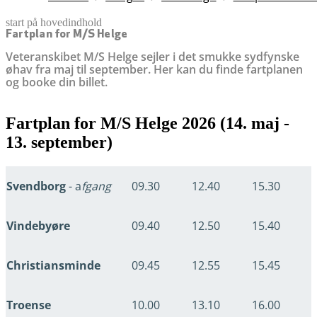
start på hovedindhold
senest opdateret 12. juni 2026
Fartplan for M/S Helge
Veteranskibet M/S Helge sejler i det smukke sydfynske
øhav fra maj til september. Her kan du finde fartplanen
og booke din billet.
Fartplan for M/S Helge 2026 (14. maj -
13. september)
Svendborg
- a
fgang
09.30
12.40
15.30
Vindebyøre
09.40
12.50
15.40
Christiansminde
09.45
12.55
15.45
Troense
10.00
13.10
16.00