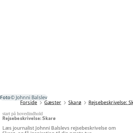
Foto
© Johnni Balslev
Forside
Gæster
Skarø
Rejsebeskrivelse: S
start på hovedindhold
senest opdateret 10. december 2025
Rejsebeskrivelse: Skarø
Læs journalist Johnni Balslevs rejsebeskrivelse om