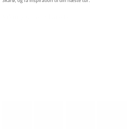
Skarø, og få inspiration til din næste tur.
Vikingefår og Skarø Is
Sejlturen fra Svendborg ud gennem Svendborgsund med dyre
villaer på Fyn-siden og skove på Tåsinge-siden er en oplevelse i sig
selv. Der breder sig en afslappet feriestemning på den hyggelige
færge.
Bilfærgen
Højestene
lægger til på Skarø efter blot 35 minutters
sejlads fra Svendborg. Øens lille havn er godt pakket med
gæstesejlere.
Vi forlader Højestene sammen med andre cyklister og vandrere. Vi
ser alle frem til et besøg på den lille ø på 2 kvkm med kun 16
fastboende. Der er pæne faciliteter, inklusive et toilet på havnen,
som vi har set det i de andre øhavne.