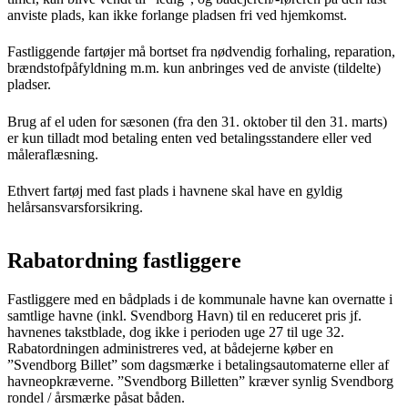
anviste plads, kan ikke forlange pladsen fri ved hjemkomst.
Fastliggende fartøjer må bortset fra nødvendig forhaling, reparation,
brændstofpåfyldning m.m. kun anbringes ved de anviste (tildelte)
pladser.
Brug af el uden for sæsonen (fra den 31. oktober til den 31. marts)
er kun tilladt mod betaling enten ved betalingsstandere eller ved
måleraflæsning.
Ethvert fartøj med fast plads i havnene skal have en gyldig
helårsansvarsforsikring.
Rabatordning fastliggere
Fastliggere med en bådplads i de kommunale havne kan overnatte i
samtlige havne (inkl. Svendborg Havn) til en reduceret pris jf.
havnenes takstblade, dog ikke i perioden uge 27 til uge 32.
Rabatordningen administreres ved, at bådejerne køber en
”Svendborg Billet” som dagsmærke i betalingsautomaterne eller af
havneopkræverne. ”Svendborg Billetten” kræver synlig Svendborg
rondel / årsmærke påsat båden.