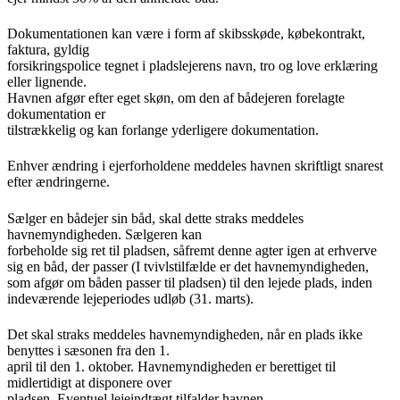
Dokumentationen kan være i form af skibsskøde, købekontrakt,
faktura, gyldig
forsikringspolice tegnet i pladslejerens navn, tro og love erklæring
eller lignende.
Havnen afgør efter eget skøn, om den af bådejeren forelagte
dokumentation er
tilstrækkelig og kan forlange yderligere dokumentation.
Enhver ændring i ejerforholdene meddeles havnen skriftligt snarest
efter ændringerne.
Sælger en bådejer sin båd, skal dette straks meddeles
havnemyndigheden. Sælgeren kan
forbeholde sig ret til pladsen, såfremt denne agter igen at erhverve
sig en båd, der passer (I tvivlstilfælde er det havnemyndigheden,
som afgør om båden passer til pladsen) til den lejede plads, inden
indeværende lejeperiodes udløb (31. marts).
Det skal straks meddeles havnemyndigheden, når en plads ikke
benyttes i sæsonen fra den 1.
april til den 1. oktober. Havnemyndigheden er berettiget til
midlertidigt at disponere over
pladsen. Eventuel lejeindtægt tilfalder havnen.