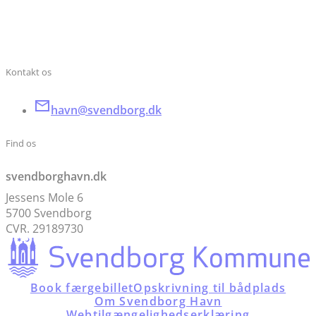
Kontakt os
havn@svendborg.dk
Find os
svendborghavn.dk
Jessens Mole 6
5700 Svendborg
CVR. 29189730
Book færgebillet
Opskrivning til bådplads
Om Svendborg Havn
Webtilgængelighedserklæring