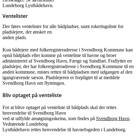
Lundeborg Lystbådehavn.
Ventelister
Der føres ventelister for alle bådpladser, samt rokeringsliste for
pladslejere, der ønsker en
anden plads.
Kun bådejere med folkeregisteradresse i Svendborg Kommune kan
opnå bådplads eller komme på venteliste til havne og broer
administreret af Svendborg Havn, Færge og Sundfart. Fraflytter en
pladslejer, der har folkeregisteradresse i Svendborg Kommune til en
anden kommune, mistes retten til bådpladsen med udgangen af den
igangværende sæson. Pladslejeren er forpligtet til at meddele
Svendborg Havn om flytningen.
Bliv optaget på venteliste
For at blive optaget på venteliste til bådplads skal der rettes
henvendelse til Svendborg Havn
ved at udfylde ansøgningsskema, som findes på
Svendborg Havn
.
Vedrørende Lundeborg
Lystbådehavn rettes henvendelse til havnefogeden i Lundeborg.