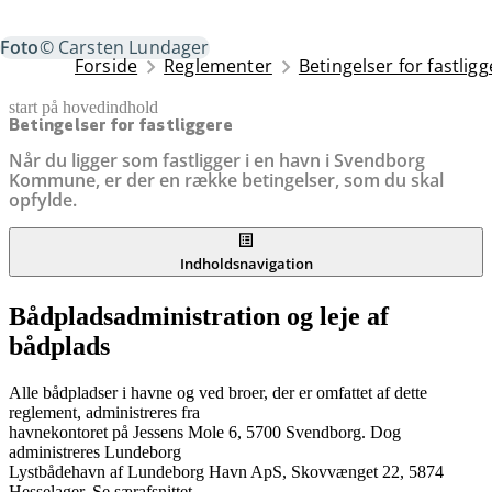
Foto
© Carsten Lundager
Forside
Reglementer
Betingelser for fastlig
start på hovedindhold
senest opdateret 10. juni 2026
Betingelser for fastliggere
Når du ligger som fastligger i en havn i Svendborg
Kommune, er der en række betingelser, som du skal
opfylde.
Indholdsnavigation
Bådpladsadministration og leje af
bådplads
Alle bådpladser i havne og ved broer, der er omfattet af dette
reglement, administreres fra
havnekontoret på Jessens Mole 6, 5700 Svendborg. Dog
administreres Lundeborg
Lystbådehavn af Lundeborg Havn ApS, Skovvænget 22, 5874
Hesselager. Se særafsnittet