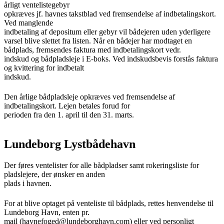
årligt ventelistegebyr
opkræves jf. havnes takstblad ved fremsendelse af indbetalingskort.
Ved manglende
indbetaling af depositum eller gebyr vil bådejeren uden yderligere
varsel blive slettet fra listen. Når en bådejer har modtaget en
bådplads, fremsendes faktura med indbetalingskort vedr.
indskud og bådpladsleje i E-boks. Ved indskudsbevis forstås faktura
og kvittering for indbetalt
indskud.
Den årlige bådpladsleje opkræves ved fremsendelse af
indbetalingskort. Lejen betales forud for
perioden fra den 1. april til den 31. marts.
Lundeborg Lystbådehavn
Der føres ventelister for alle bådpladser samt rokeringsliste for
pladslejere, der ønsker en anden
plads i havnen.
For at blive optaget på venteliste til bådplads, rettes henvendelse til
Lundeborg Havn, enten pr.
mail (
havnefoged@lundeborghavn.com
) eller ved personligt