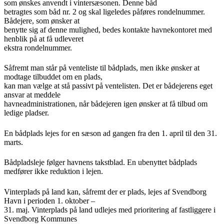
som ønskes anvendt i vintersæsonen. Denne båd
betragtes som båd nr. 2 og skal ligeledes påføres rondelnummer.
Bådejere, som ønsker at
benytte sig af denne mulighed, bedes kontakte havnekontoret med
henblik på at få udleveret
ekstra rondelnummer.
Såfremt man står på venteliste til bådplads, men ikke ønsker at
modtage tilbuddet om en plads,
kan man vælge at stå passivt på ventelisten. Det er bådejerens eget
ansvar at meddele
havneadministrationen, når bådejeren igen ønsker at få tilbud om
ledige pladser.
En bådplads lejes for en sæson ad gangen fra den 1. april til den 31.
marts.
Bådpladsleje følger havnens takstblad. En ubenyttet bådplads
medfører ikke reduktion i lejen.
Vinterplads på land kan, såfremt der er plads, lejes af Svendborg
Havn i perioden 1. oktober –
31. maj. Vinterplads på land udlejes med prioritering af fastliggere i
Svendborg Kommunes