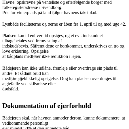
Havne, opskrevne på venteliste og efterfølgende borger med
folkeregisteradresse i Svendborg.
Pris for vinterplads på land følger havnens takstblad.
Lystbåde faciliteterne og øerne er åben fra 1. april til og med uge 42.
Pladsen kan til enhver tid opsiges, og et evt. indskuddet
tilbagebetales ved fremvisning af
indskudsbevis. Såfremt dette er bortkommet, underskrives en tro og
love erklæring. Opsigelse
af bådplads medfører ikke reduktion i lejen.
Bådejeren kan ikke udlåne, fremleje eller overdrage sin plads til
andre. Et sådant brud kan
medføre øjeblikkelig opsigelse. Dog kan pladsen overdrages til
ægtefælle ved skilsmisse eller
dødsfald.
Dokumentation af ejerforhold
Bådejeren skal, når havnen anmoder derom, kunne dokumentere, at
vedkommende personligt
ejer mindst 50% af den anmeldte båd.