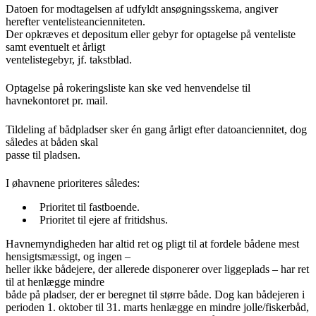
Datoen for modtagelsen af udfyldt ansøgningsskema, angiver
herefter ventelisteancienniteten.
Der opkræves et depositum eller gebyr for optagelse på venteliste
samt eventuelt et årligt
ventelistegebyr, jf. takstblad.
Optagelse på rokeringsliste kan ske ved henvendelse til
havnekontoret pr. mail.
Tildeling af bådpladser sker én gang årligt efter datoanciennitet, dog
således at båden skal
passe til pladsen.
I øhavnene prioriteres således:
Prioritet til fastboende.
Prioritet til ejere af fritidshus.
Havnemyndigheden har altid ret og pligt til at fordele bådene mest
hensigtsmæssigt, og ingen –
heller ikke bådejere, der allerede disponerer over liggeplads – har ret
til at henlægge mindre
både på pladser, der er beregnet til større både. Dog kan bådejeren i
perioden 1. oktober til 31. marts henlægge en mindre jolle/fiskerbåd,