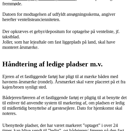
fremmøde.
Datoen for modtagelsen af udfyldt ansøgningsskema, angiver
herefter ventelisteancienniteten.
Der opkræves et gebyr/depositum for optagelse på venteliste, jf.
takstblad.
Joller, som har lejeaftale om fast liggeplads på land, skal have
monteret årsmærke.
Håndtering af ledige pladser m.v.
Ejeren af et fastliggende fartøj har pligt til at mærke båden med
havnens årsmærke (rondel). Årsmærket skal være placeret på et fra
kajen/broen synligt sted.
Bådejeren/føreren af et fastliggende fartøj er pligtig til at benytte det
til enhver tid anvendte system til markering af, om pladsen er ledig
til midlertidig benyttelse af gæstesejlere. Dato for hjemkomst skal
noteres.
Ubenyttede pladser, der har været markeret ”optaget” i over 24
timer, kan blive vendt til ”ledig”, og bådejeren/-føreren på den fast