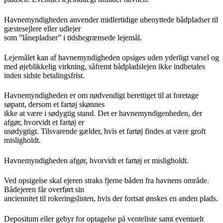
Havnemyndigheden anvender midlertidige ubenyttede bådpladser til
gæstesejlere eller udlejer
som ”lånepladser” i tidsbegrænsede lejemål.
Lejemålet kan af havnemyndigheden opsiges uden yderligt varsel og
med øjeblikkelig virkning, såfremt bådpladslejen ikke indbetales
inden sidste betalingsfrist.
Havnemyndigheden er om nødvendigt berettiget til at foretage
søpant, dersom et fartøj skønnes
ikke at være i sødygtig stand. Det er havnemyndigenheden, der
afgør, hvorvidt et fartøj er
usødygtigt. Tilsvarende gælder, hvis et fartøj findes at være groft
misligholdt.
Havnemyndigheden afgør, hvorvidt et fartøj er misligholdt.
Ved opsigelse skal ejeren straks fjerne båden fra havnens område.
Bådejeren får overført sin
anciennitet til rokeringslisten, hvis der fortsat ønskes en anden plads.
Depositum eller gebyr for optagelse på venteliste samt eventuelt