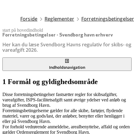
Forside
Reglementer
Forretningsbetingelse
start på hovedindhold
senest opdateret 22. december 2025
Forretningsbetingelser - Svendborg havn erhverv
Her kan du læse Svendborg Havns regulativ for skibs- og
vareafgift 2026.
Indholdsnavigation
1 Formål og gyldighedsområde
Disse forretningsbetingelser fastsætter regler for skibsafgifter,
vareafgifter, ISPS-facilitetsafgift samt øvrige ydelser ved anløb og
brug af Svendborg Havn.
Forretningsbetingelserne gælder for alle skibe, fartøjer, flydende
materiel, varer og gods/last, der anløber, benytter eller henligger i
eller på Svendborg Havn.
For forhold vedrørende anmeldelse, arealbenyttelse, affald og orden
gælder Ordensreglement for Svendborg Havn.