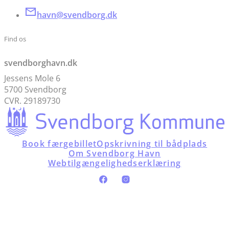
havn@svendborg.dk
Find os
svendborghavn.dk
Jessens Mole 6
5700 Svendborg
CVR. 29189730
Book færgebillet
Opskrivning til bådplads
Om Svendborg Havn
Webtilgængelighedserklæring