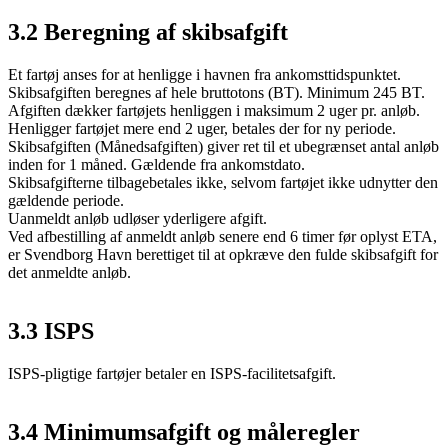
3.2 Beregning af skibsafgift
Et fartøj anses for at henligge i havnen fra ankomsttidspunktet.
Skibsafgiften beregnes af hele bruttotons (BT). Minimum 245 BT.
Afgiften dækker fartøjets henliggen i maksimum 2 uger pr. anløb.
Henligger fartøjet mere end 2 uger, betales der for ny periode.
Skibsafgiften (Månedsafgiften) giver ret til et ubegrænset antal anløb
inden for 1 måned. Gældende fra ankomstdato.
Skibsafgifterne tilbagebetales ikke, selvom fartøjet ikke udnytter den
gældende periode.
Uanmeldt anløb udløser yderligere afgift.
Ved afbestilling af anmeldt anløb senere end 6 timer før oplyst ETA,
er Svendborg Havn berettiget til at opkræve den fulde skibsafgift for
det anmeldte anløb.
3.3 ISPS
ISPS-pligtige fartøjer betaler en ISPS-facilitetsafgift.
3.4 Minimumsafgift og måleregler