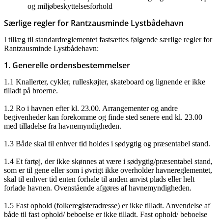
og miljøbeskyttelsesforhold
Særlige regler for Rantzausminde Lystbådehavn
I tillæg til standardreglementet fastsættes følgende særlige regler for
Rantzausminde Lystbådehavn:
1. Generelle ordensbestemmelser
1.1 Knallerter, cykler, rulleskøjter, skateboard og lignende er ikke
tilladt på broerne.
1.2 Ro i havnen efter kl. 23.00. Arrangementer og andre
begivenheder kan forekomme og finde sted senere end kl. 23.00
med tilladelse fra havnemyndigheden.
1.3 Både skal til enhver tid holdes i sødygtig og præsentabel stand.
1.4 Et fartøj, der ikke skønnes at være i sødygtig/præsentabel stand,
som er til gene eller som i øvrigt ikke overholder havnereglementet,
skal til enhver tid enten forhale til anden anvist plads eller helt
forlade havnen. Ovenstående afgøres af havnemyndigheden.
1.5 Fast ophold (folkeregisteradresse) er ikke tilladt. Anvendelse af
både til fast ophold/ beboelse er ikke tilladt. Fast ophold/ beboelse