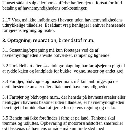
Uanset sådant salg eller bortskaffelse hæfter ejeren fortsat for fuld
betaling af havnemyndighedens omkostninger.
2.17 Vrag må ikke indbringes i havnen uden havnemyndighedens
udtrykkelige tilladelse. Et sådant vrag henligger i enhver henseende
for ejerens regning og risiko.
3. Optagning, reparation, brændstof m.m.
3.1 Søsætning/optagning må kun foretages ved de af
havnemyndigheden anviste bolværker, ramper og lignende.
3.2 Umiddelbart efter søsætning/optagning har fartøjsejeren pligt til
at rydde kajen og landplads for bukke, vogne, støtter og andet grej.
3.3 Fartøjer, bådvogne og master m.m. må kun anbringes på de
dertil bestemte arealer efter aftale med havnemyndigheden.
3.4 Fartøjer og bådvogne m.m., der henstår på havnens arealer eller
henligger i havnens bassiner uden tilladelse, er havnemyndigheden
berettiget til umiddelbart at fjerne for ejerens regning og risiko.
3.5 Benzin må ikke forefindes i fartøjer på land. Tankene skal
tømmes og udluftes. Opbevaring af motorbrændstoffer, smøreolier
og flaskegas på havnens område må kun finde sted med