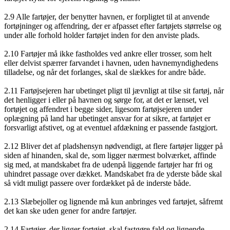
2.9 Alle fartøjer, der benytter havnen, er forpligtet til at anvende
fortøjninger og affendring, der er afpasset efter fartøjets størrelse og
under alle forhold holder fartøjet inden for den anviste plads.
2.10 Fartøjer må ikke fastholdes ved ankre eller trosser, som helt
eller delvist spærrer farvandet i havnen, uden havnemyndighedens
tilladelse, og når det forlanges, skal de slækkes for andre både.
2.11 Fartøjsejeren har ubetinget pligt til jævnligt at tilse sit fartøj, når
det henligger i eller på havnen og sørge for, at det er lænset, vel
fortøjet og affendret i begge sider, ligesom fartøjsejeren under
oplægning på land har ubetinget ansvar for at sikre, at fartøjet er
forsvarligt afstivet, og at eventuel afdækning er passende fastgjort.
2.12 Bliver det af pladshensyn nødvendigt, at flere fartøjer ligger på
siden af hinanden, skal de, som ligger nærmest bolværket, affinde
sig med, at mandskabet fra de udenpå liggende fartøjer har fri og
uhindret passage over dækket. Mandskabet fra de yderste både skal
så vidt muligt passere over fordækket på de inderste både.
2.13 Slæbejoller og lignende må kun anbringes ved fartøjet, såfremt
det kan ske uden gener for andre fartøjer.
2.14 Fartøjer, der ligger fortøjet, skal fastgøre fald og lignende