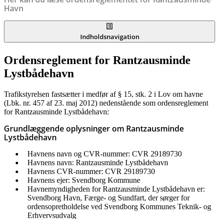
Havn
Indholdsnavigation
Ordensreglement for Rantzausminde
Lystbådehavn
Trafikstyrelsen fastsætter i medfør af § 15, stk. 2 i Lov om havne
(Lbk. nr. 457 af 23. maj 2012) nedenstående som ordensreglement
for Rantzausminde Lystbådehavn:
Grundlæggende oplysninger om Rantzausminde
Lystbådehavn
Havnens navn og CVR-nummer: CVR 29189730
Havnens navn: Rantzausminde Lystbådehavn
Havnens CVR-nummer: CVR 29189730
Havnens ejer: Svendborg Kommune
Havnemyndigheden for Rantzausminde Lystbådehavn er:
Svendborg Havn, Færge- og Sundfart, der sørger for
ordensopretholdelse ved Svendborg Kommunes Teknik- og
Erhvervsudvalg