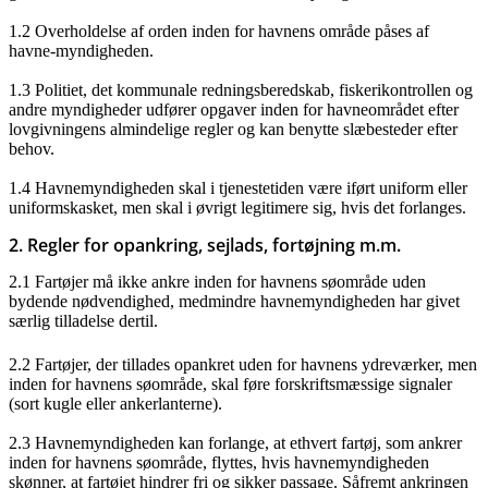
1.2 Overholdelse af orden inden for havnens område påses af
havne-myndigheden.
1.3 Politiet, det kommunale redningsberedskab, fiskerikontrollen og
andre myndigheder udfører opgaver inden for havneområdet efter
lovgivningens almindelige regler og kan benytte slæbesteder efter
behov.
1.4 Havnemyndigheden skal i tjenestetiden være iført uniform eller
uniformskasket, men skal i øvrigt legitimere sig, hvis det forlanges.
2. Regler for opankring, sejlads, fortøjning m.m.
2.1 Fartøjer må ikke ankre inden for havnens søområde uden
bydende nødvendighed, medmindre havnemyndigheden har givet
særlig tilladelse dertil.
2.2 Fartøjer, der tillades opankret uden for havnens ydreværker, men
inden for havnens søområde, skal føre forskriftsmæssige signaler
(sort kugle eller ankerlanterne).
2.3 Havnemyndigheden kan forlange, at ethvert fartøj, som ankrer
inden for havnens søområde, flyttes, hvis havnemyndigheden
skønner, at fartøjet hindrer fri og sikker passage. Såfremt ankringen