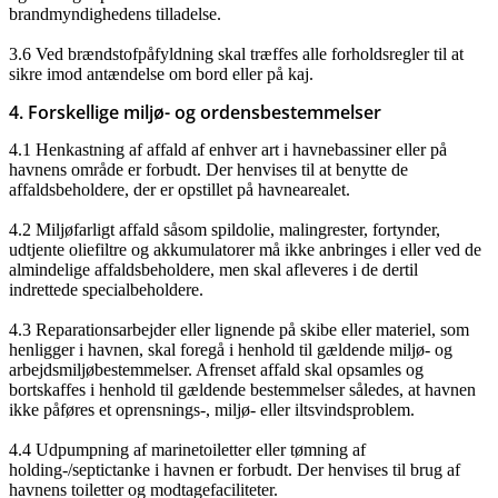
brandmyndighedens tilladelse.
3.6 Ved brændstofpåfyldning skal træffes alle forholdsregler til at
sikre imod antændelse om bord eller på kaj.
4. Forskellige miljø- og ordensbestemmelser
4.1 Henkastning af affald af enhver art i havnebassiner eller på
havnens område er forbudt. Der henvises til at benytte de
affaldsbeholdere, der er opstillet på havnearealet.
4.2 Miljøfarligt affald såsom spildolie, malingrester, fortynder,
udtjente oliefiltre og akkumulatorer må ikke anbringes i eller ved de
almindelige affaldsbeholdere, men skal afleveres i de dertil
indrettede specialbeholdere.
4.3 Reparationsarbejder eller lignende på skibe eller materiel, som
henligger i havnen, skal foregå i henhold til gældende miljø- og
arbejdsmiljøbestemmelser. Afrenset affald skal opsamles og
bortskaffes i henhold til gældende bestemmelser således, at havnen
ikke påføres et oprensnings-, miljø- eller iltsvindsproblem.
4.4 Udpumpning af marinetoiletter eller tømning af
holding-/septictanke i havnen er forbudt. Der henvises til brug af
havnens toiletter og modtagefaciliteter.