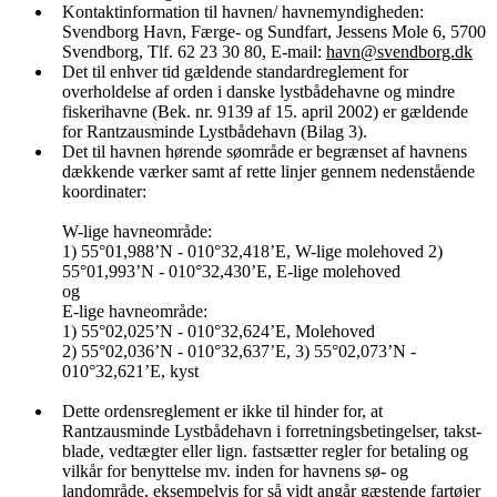
Kontaktinformation til havnen/ havnemyndigheden:
Svendborg Havn, Færge- og Sundfart, Jessens Mole 6, 5700
Svendborg, Tlf. 62 23 30 80, E-mail:
havn@svendborg.dk
Det til enhver tid gældende standardreglement for
overholdelse af orden i danske lystbådehavne og mindre
fiskerihavne (Bek. nr. 9139 af 15. april 2002) er gældende
for Rantzausminde Lystbådehavn (Bilag 3).
Det til havnen hørende søområde er begrænset af havnens
dækkende værker samt af rette linjer gennem nedenstående
koordinater:
W-lige havneområde:
1) 55°01,988’N - 010°32,418’E, W-lige molehoved 2)
55°01,993’N - 010°32,430’E, E-lige molehoved
og
E-lige havneområde:
1) 55°02,025’N - 010°32,624’E, Molehoved
2) 55°02,036’N - 010°32,637’E, 3) 55°02,073’N -
010°32,621’E, kyst
Dette ordensreglement er ikke til hinder for, at
Rantzausminde Lystbådehavn i forretningsbetingelser, takst-
blade, vedtægter eller lign. fastsætter regler for betaling og
vilkår for benyttelse mv. inden for havnens sø- og
landområde, eksempelvis for så vidt angår gæstende fartøjer