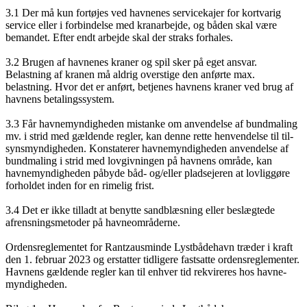
3.1 Der må kun fortøjes ved havnenes servicekajer for kortvarig
service eller i forbindelse med kranarbejde, og båden skal være
bemandet. Efter endt arbejde skal der straks forhales.
3.2 Brugen af havnenes kraner og spil sker på eget ansvar.
Belastning af kranen må aldrig overstige den anførte max.
belastning. Hvor det er anført, betjenes havnens kraner ved brug af
havnens betalingssystem.
3.3 Får havnemyndigheden mistanke om anvendelse af bundmaling
mv. i strid med gældende regler, kan denne rette henvendelse til til-
synsmyndigheden. Konstaterer havnemyndigheden anvendelse af
bundmaling i strid med lovgivningen på havnens område, kan
havnemyndigheden påbyde båd- og/eller pladsejeren at lovliggøre
forholdet inden for en rimelig frist.
3.4 Det er ikke tilladt at benytte sandblæsning eller beslægtede
afrensningsmetoder på havneområderne.
Ordensreglementet for Rantzausminde Lystbådehavn træder i kraft
den 1. februar 2023 og erstatter tidligere fastsatte ordensreglementer.
Havnens gældende regler kan til enhver tid rekvireres hos havne-
myndigheden.