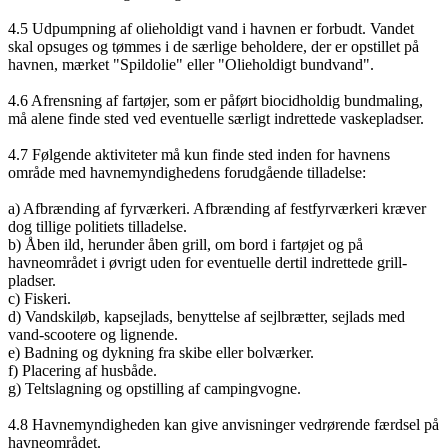
4.5 Udpumpning af olieholdigt vand i havnen er forbudt. Vandet
skal opsuges og tømmes i de særlige beholdere, der er opstillet på
havnen, mærket "Spildolie" eller "Olieholdigt bundvand".
4.6 Afrensning af fartøjer, som er påført biocidholdig bundmaling,
må alene finde sted ved eventuelle særligt indrettede vaskepladser.
4.7 Følgende aktiviteter må kun finde sted inden for havnens
område med havnemyndighedens forudgående tilladelse:
a) Afbrænding af fyrværkeri. Afbrænding af festfyrværkeri kræver
dog tillige politiets tilladelse.
b) Åben ild, herunder åben grill, om bord i fartøjet og på
havneområdet i øvrigt uden for eventuelle dertil indrettede grill-
pladser.
c) Fiskeri.
d) Vandskiløb, kapsejlads, benyttelse af sejlbrætter, sejlads med
vand-scootere og lignende.
e) Badning og dykning fra skibe eller bolværker.
f) Placering af husbåde.
g) Teltslagning og opstilling af campingvogne.
4.8 Havnemyndigheden kan give anvisninger vedrørende færdsel på
havneområdet.