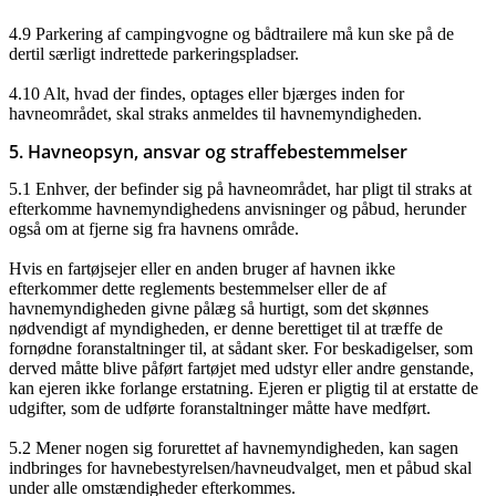
4.9 Parkering af campingvogne og bådtrailere må kun ske på de
dertil særligt indrettede parkeringspladser.
4.10 Alt, hvad der findes, optages eller bjærges inden for
havneområdet, skal straks anmeldes til havnemyndigheden.
5. Havneopsyn, ansvar og straffebestemmelser
5.1 Enhver, der befinder sig på havneområdet, har pligt til straks at
efterkomme havnemyndighedens anvisninger og påbud, herunder
også om at fjerne sig fra havnens område.
Hvis en fartøjsejer eller en anden bruger af havnen ikke
efterkommer dette reglements bestemmelser eller de af
havnemyndigheden givne pålæg så hurtigt, som det skønnes
nødvendigt af myndigheden, er denne berettiget til at træffe de
fornødne foranstaltninger til, at sådant sker. For beskadigelser, som
derved måtte blive påført fartøjet med udstyr eller andre genstande,
kan ejeren ikke forlange erstatning. Ejeren er pligtig til at erstatte de
udgifter, som de udførte foranstaltninger måtte have medført.
5.2 Mener nogen sig forurettet af havnemyndigheden, kan sagen
indbringes for havnebestyrelsen/havneudvalget, men et påbud skal
under alle omstændigheder efterkommes.