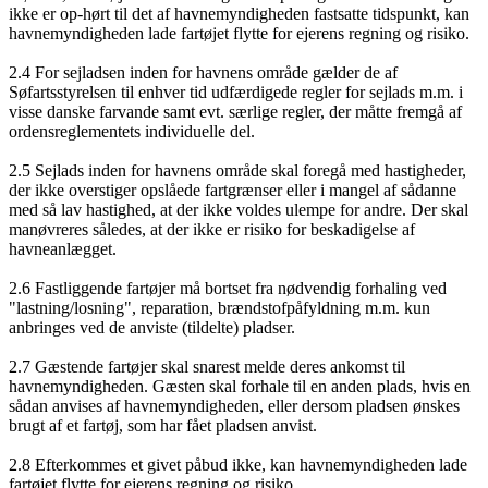
ikke er op-hørt til det af havnemyndigheden fastsatte tidspunkt, kan
havnemyndigheden lade fartøjet flytte for ejerens regning og risiko.
2.4 For sejladsen inden for havnens område gælder de af
Søfartsstyrelsen til enhver tid udfærdigede regler for sejlads m.m. i
visse danske farvande samt evt. særlige regler, der måtte fremgå af
ordensreglementets individuelle del.
2.5 Sejlads inden for havnens område skal foregå med hastigheder,
der ikke overstiger opslåede fartgrænser eller i mangel af sådanne
med så lav hastighed, at der ikke voldes ulempe for andre. Der skal
manøvreres således, at der ikke er risiko for beskadigelse af
havneanlægget.
2.6 Fastliggende fartøjer må bortset fra nødvendig forhaling ved
"lastning/losning", reparation, brændstofpåfyldning m.m. kun
anbringes ved de anviste (tildelte) pladser.
2.7 Gæstende fartøjer skal snarest melde deres ankomst til
havnemyndigheden. Gæsten skal forhale til en anden plads, hvis en
sådan anvises af havnemyndigheden, eller dersom pladsen ønskes
brugt af et fartøj, som har fået pladsen anvist.
2.8 Efterkommes et givet påbud ikke, kan havnemyndigheden lade
fartøjet flytte for ejerens regning og risiko.