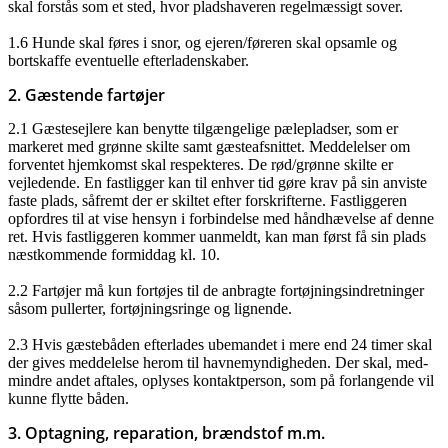
skal forstås som et sted, hvor pladshaveren regelmæssigt sover.
1.6 Hunde skal føres i snor, og ejeren/føreren skal opsamle og
bortskaffe eventuelle efterladenskaber.
2. Gæstende fartøjer
2.1 Gæstesejlere kan benytte tilgængelige pælepladser, som er
markeret med grønne skilte samt gæsteafsnittet. Meddelelser om
forventet hjemkomst skal respekteres. De rød/grønne skilte er
vejledende. En fastligger kan til enhver tid gøre krav på sin anviste
faste plads, såfremt der er skiltet efter forskrifterne. Fastliggeren
opfordres til at vise hensyn i forbindelse med håndhævelse af denne
ret. Hvis fastliggeren kommer uanmeldt, kan man først få sin plads
næstkommende formiddag kl. 10.
2.2 Fartøjer må kun fortøjes til de anbragte fortøjningsindretninger
såsom pullerter, fortøjningsringe og lignende.
2.3 Hvis gæstebåden efterlades ubemandet i mere end 24 timer skal
der gives meddelelse herom til havnemyndigheden. Der skal, med-
mindre andet aftales, oplyses kontaktperson, som på forlangende vil
kunne flytte båden.
3. Optagning, reparation, brændstof m.m.