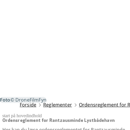
Foto
© DroneFilmFyn
Forside
Reglementer
Ordensreglement for 
start på hovedindhold
senest opdateret 28. januar 2026
Ordensreglement for Rantzausminde Lystbådehavn
Her kan du læse ordensreglementet for Rantzausminde