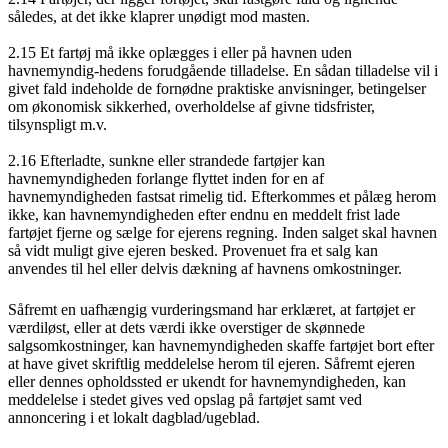
således, at det ikke klaprer unødigt mod masten.
2.15 Et fartøj må ikke oplægges i eller på havnen uden
havnemyndig-hedens forudgående tilladelse. En sådan tilladelse vil i
givet fald indeholde de fornødne praktiske anvisninger, betingelser
om økonomisk sikkerhed, overholdelse af givne tidsfrister,
tilsynspligt m.v.
2.16 Efterladte, sunkne eller strandede fartøjer kan
havnemyndigheden forlange flyttet inden for en af
havnemyndigheden fastsat rimelig tid. Efterkommes et pålæg herom
ikke, kan havnemyndigheden efter endnu en meddelt frist lade
fartøjet fjerne og sælge for ejerens regning. Inden salget skal havnen
så vidt muligt give ejeren besked. Provenuet fra et salg kan
anvendes til hel eller delvis dækning af havnens omkostninger.
Såfremt en uafhængig vurderingsmand har erklæret, at fartøjet er
værdiløst, eller at dets værdi ikke overstiger de skønnede
salgsomkostninger, kan havnemyndigheden skaffe fartøjet bort efter
at have givet skriftlig meddelelse herom til ejeren. Såfremt ejeren
eller dennes opholdssted er ukendt for havnemyndigheden, kan
meddelelse i stedet gives ved opslag på fartøjet samt ved
annoncering i et lokalt dagblad/ugeblad.