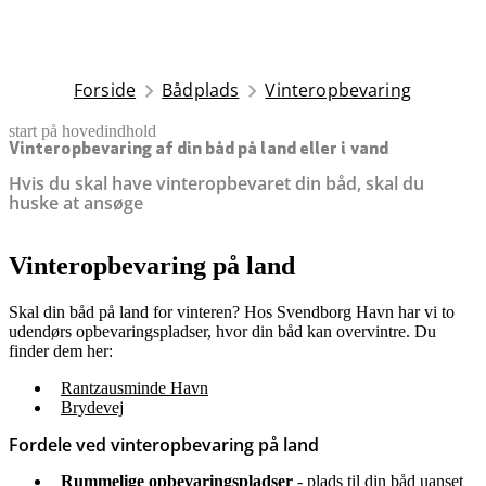
Forside
Bådplads
Vinteropbevaring
start på hovedindhold
senest opdateret 7. april 2026
Vinteropbevaring af din båd på land eller i vand
Hvis du skal have vinteropbevaret din båd, skal du
huske at ansøge
Vinteropbevaring på land
Skal din båd på land for vinteren? Hos Svendborg Havn har vi to
udendørs opbevaringspladser, hvor din båd kan overvintre. Du
finder dem her:
Rantzausminde Havn
Brydevej
Fordele ved vinteropbevaring på land
Rummelige opbevaringspladser
- plads til din båd uanset