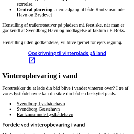
størrelse.
Central placering
- nem adgang til både Rantzausminde
Havn og Brydevej
Henstilling af trailere/stativer på pladsen må først ske, når man er
godkendt af Svendborg Havn og modtagelse af faktura i E-Boks.
Henstilling uden godkendelse, vil blive fjernet for ejers regning.
Opskrivning til vinterplads på land
Vinteropbevaring i vand
Foretrækker du at lade din båd blive i vandet vinteren over? I tre af
vores lystbådehavne kan du sikre din båd en beskyttet plads.
Svendborg Lystbådehavn
Svendborg Gæstehavn
Rantzausminde Lystbådehavn
Fordele ved vinteropbevaring i vand