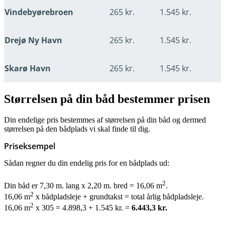
Vindebyørebroen
265 kr.
1.545 kr.
Drejø Ny Havn
265 kr.
1.545 kr.
Skarø Havn
265 kr.
1.545 kr.
Størrelsen på din båd bestemmer prisen
Din endelige pris bestemmes af størrelsen på din båd og dermed
størrelsen på den bådplads vi skal finde til dig.
Priseksempel
Sådan regner du din endelig pris for en bådplads ud:
2
Din båd er 7,30 m. lang x 2,20 m. bred = 16,06 m
.
2
16,06 m
x bådpladsleje + grundtakst = total årlig bådpladsleje.
2
16,06 m
x 305 = 4.898,3 + 1.545 kr. =
6.443,3 kr.