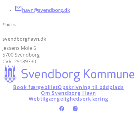
havn@svendborg.dk
Find os
svendborghavn.dk
Jessens Mole 6
5700 Svendborg
CVR. 29189730
Book færgebillet
Opskrivning til bådplads
Om Svendborg Havn
Webtilgængelighedserklæring