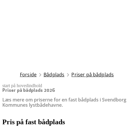
Forside
Bådplads
Priser på bådplads
start på hovedindhold
senest opdateret 10. juni 2026
Priser på bådplads 2026
Læs mere om priserne for en fast bådplads i Svendborg
Kommunes lystbådehavne.
Pris på fast bådplads